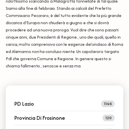
ridottissimo scaricando a Malagrotta tonnellate di tal quale.
Siamo alla fine di febbraio. Stando ai calcoli del Prefetto
Commissario Pecoraro, è del tutto evidente che la più grande
discarica d'Europa non chiuderà a giugno e che si dovrà
procedere ad una nuova proroga. Vuol dire che sono passati
cinque anni, due Presidenti di Regione , uno dei quali, quello in
carica, molto comprensivo con le esigenze del sindaco di Roma
ed Alemanno non ha concluso niente. Un capolavoro targato
Pdl che governa Comune e Regione. In genere questo si
chiama fallimento , senza se e senza ma.
PD Lazio
1146
Provincia Di Frosinone
120