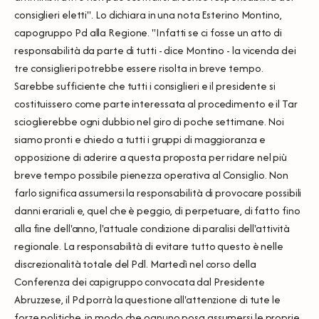
consiglieri eletti". Lo dichiara in una nota Esterino Montino,
capogruppo Pd alla Regione. "Infatti se ci fosse un atto di
responsabilità da parte di tutti - dice Montino - la vicenda dei
tre consiglieri potrebbe essere risolta in breve tempo.
Sarebbe sufficiente che tutti i consiglieri e il presidente si
costituissero come parte interessata al procedimento e il Tar
scioglierebbe ogni dubbio nel giro di poche settimane. Noi
siamo pronti e chiedo a tutti i gruppi di maggioranza e
opposizione di aderire a questa proposta per ridare nel più
breve tempo possibile pienezza operativa al Consiglio. Non
farlo significa assumersi la responsabilità di provocare possibili
danni erariali e, quel che è peggio, di perpetuare, di fatto fino
alla fine dell'anno, l'attuale condizione di paralisi dell'attività
regionale. La responsabilità di evitare tutto questo è nelle
discrezionalità totale del Pdl. Martedì nel corso della
Conferenza dei capigruppo convocata dal Presidente
Abruzzese, il Pd porrà la questione all'attenzione di tute le
forze politiche, in modo che ognuno posa assumersi le proprie