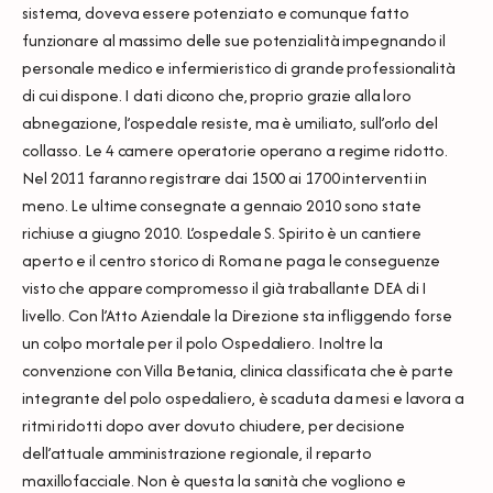
sistema, doveva essere potenziato e comunque fatto
funzionare al massimo delle sue potenzialità impegnando il
personale medico e infermieristico di grande professionalità
di cui dispone. I dati dicono che, proprio grazie alla loro
abnegazione, l’ospedale resiste, ma è umiliato, sull’orlo del
collasso. Le 4 camere operatorie operano a regime ridotto.
Nel 2011 faranno registrare dai 1500 ai 1700 interventi in
meno. Le ultime consegnate a gennaio 2010 sono state
richiuse a giugno 2010. L’ospedale S. Spirito è un cantiere
aperto e il centro storico di Roma ne paga le conseguenze
visto che appare compromesso il già traballante DEA di I
livello. Con l’Atto Aziendale la Direzione sta infliggendo forse
un colpo mortale per il polo Ospedaliero. Inoltre la
convenzione con Villa Betania, clinica classificata che è parte
integrante del polo ospedaliero, è scaduta da mesi e lavora a
ritmi ridotti dopo aver dovuto chiudere, per decisione
dell’attuale amministrazione regionale, il reparto
maxillofacciale. Non è questa la sanità che vogliono e