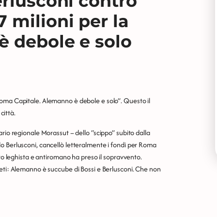
erlusconi contro
 milioni per la
è debole e solo
Roma Capitale. Alemanno è debole e solo”. Questo il
città.
rio regionale Morassut – dello “scippo” subito dalla
o Berlusconi, cancellò letteralmente i fondi per Roma
ito leghista e antiromano ha preso il sopravvento.
feti: Alemanno è succube di Bossi e Berlusconi. Che non