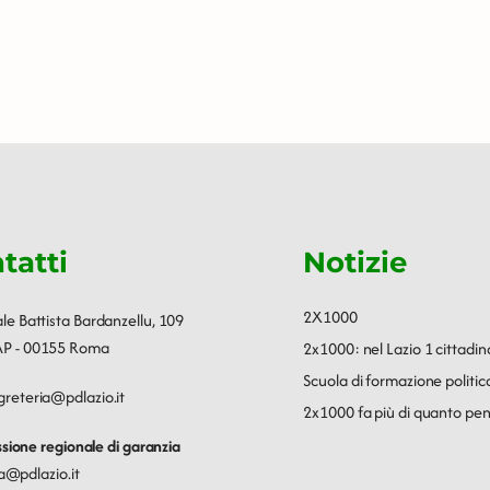
tatti
Notizie
2X1000
ale Battista Bardanzellu, 109
P - 00155 Roma
2x1000: nel Lazio 1 cittadin
Scuola di formazione polit
greteria@pdlazio.it
2x1000 fa più di quanto pen
ione regionale di garanzia
a@pdlazio.it