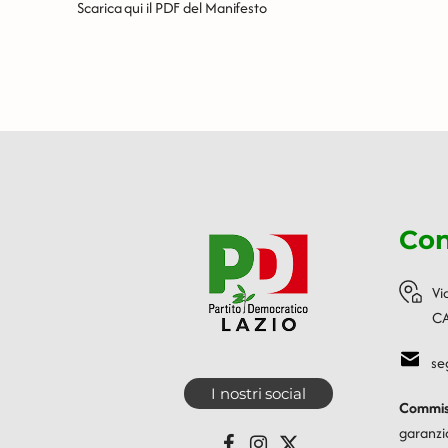
Scarica qui il PDF del Manifesto
Con
Vi
CA
se
I nostri social
Commiss
garanzi