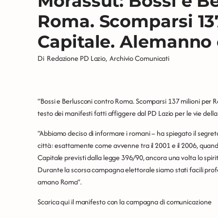
Morassut: Bossi e B
Roma. Scomparsi 137
Capitale. Alemanno 
Di
Redazione PD Lazio
,
Archivio Comunicati
“Bossi e Berlusconi contro Roma. Scomparsi 137 milioni per 
testo dei manifesti fatti affiggere dal PD Lazio per le vie della 
“Abbiamo deciso di informare i romani – ha spiegato il segreta
città: esattamente come avvenne tra il 2001 e il 2006, quand
Capitale previsti dalla legge 396/90, ancora una volta lo spir
Durante la scorsa campagna elettorale siamo stati facili pro
amano Roma”.
Scarica qui il manifesto con la campagna di comunicazione