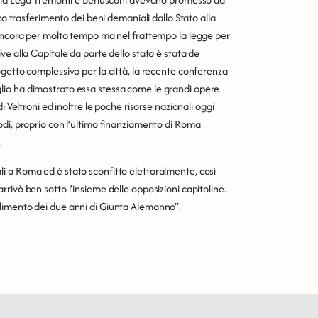
co trasferimento dei beni demaniali dallo Stato alla
 ancora per molto tempo ma nel frattempo la legge per
ve alla Capitale da parte dello stato è stata de
getto complessivo per la città, la recente conferenza
lio ha dimostrato essa stessa come le grandi opere
i Veltroni ed inoltre le poche risorse nazionali oggi
odi, proprio con l’ultimo finanziamento di Roma
.
i a Roma ed è stato sconfitto elettoralmente, così
rivò ben sotto l’insieme delle opposizioni capitoline.
limento dei due anni di Giunta Alemanno”.