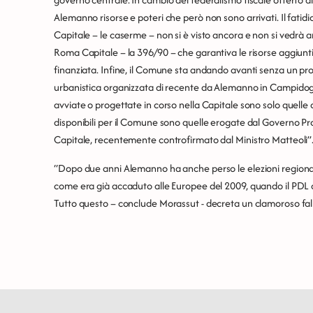
Alemanno risorse e poteri che però non sono arrivati. Il fatidi
Capitale – le caserme – non si è visto ancora e non si vedrà
Roma Capitale – la 396/90 – che garantiva le risorse aggiunti
finanziata. Infine, il Comune sta andando avanti senza un pro
urbanistica organizzata di recente da Alemanno in Campidog
avviate o progettate in corso nella Capitale sono solo quelle d
disponibili per il Comune sono quelle erogate dal Governo Pr
Capitale, recentemente controfirmato dal Ministro Matteoli”
“Dopo due anni Alemanno ha anche perso le elezioni regional
come era già accaduto alle Europee del 2009, quando il PDL ar
Tutto questo – conclude Morassut - decreta un clamoroso fal