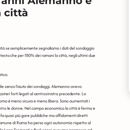
 anni Alemanno è
 città
sità se semplicemente segnaliamo i dati del sondaggio
esta che per l’80% dei romani la città, negli ultimi due
tico.
bile senza l’aiuto dei sondaggi. Alemanno aveva
poteri forti legati al centrosinistra precedente. La
 Roma è meno sicura e meno libera. Sono aumentati i
ontro le donne. Nel campo economico la città è ferma e
n fa quasi più gare pubbliche ma affidamenti diretti
Il Comune di Roma ha perso ogni autonomia rispetto al
 alla Lega Tremonti e Berlusconi avevano promesso ad