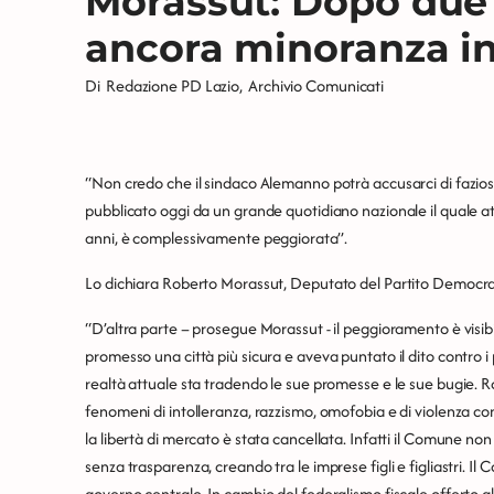
Morassut: Dopo due
ancora minoranza in
Di
Redazione PD Lazio
,
Archivio Comunicati
“Non credo che il sindaco Alemanno potrà accusarci di fazio
pubblicato oggi da un grande quotidiano nazionale il quale att
anni, è complessivamente peggiorata”.
Lo dichiara Roberto Morassut, Deputato del Partito Democra
“D’altra parte – prosegue Morassut - il peggioramento è visi
promesso una città più sicura e aveva puntato il dito contro i 
realtà attuale sta tradendo le sue promesse e le sue bugie.
fenomeni di intolleranza, razzismo, omofobia e di violenza c
la libertà di mercato è stata cancellata. Infatti il Comune no
senza trasparenza, creando tra le imprese figli e figliastri. 
governo centrale. In cambio del federalismo fiscale offerto