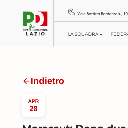
Viale Battista Bardanzellu, 
LA SQUADRA
FEDER
Indietro
APR
28