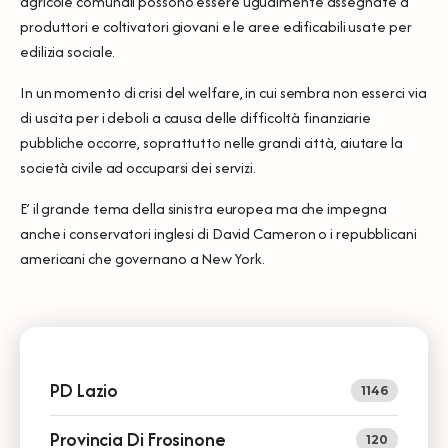
agricole comunali possono essere ugualmente assegnate a
produttori e coltivatori giovani e le aree edificabili usate per
edilizia sociale.
In un momento di crisi del welfare, in cui sembra non esserci via
di uscita per i deboli a causa delle difficoltà finanziarie
pubbliche occorre, soprattutto nelle grandi città, aiutare la
società civile ad occuparsi dei servizi.
E’ il grande tema della sinistra europea ma che impegna
anche i conservatori inglesi di David Cameron o i repubblicani
americani che governano a New York.
PD Lazio
1146
Provincia Di Frosinone
120