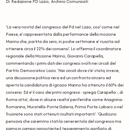
Di
Redazione PD Lazio
,
Archivio Comunicati
'La vera novita' del congresso del Pd nel Lazio, cosi' come nel
Paese, e' rappresentata dalla performance della mozione
Marino che, partita da zero, in poche settimane e' riuscita ad
ottenere circa il 12% dei consensi'. Lo afferma il coordinatore
regionale della Mozione Marino, Giovanni Carapella,
commentando i primi dati dei congressi svolti nei circoli del
Partito Democratico Lazio. 'Nei circoli dove c'e' stata, invece,
una discussione politica vera ed un confronto sincero ed
aperto la candidatura di Ignazio Marino ha ottenuto il 60% dei
consensi. Ed e' il caso dei primi congressi - spiega Carapella -, di
Roma citta', dove in alcune realta' periferiche come Anagnina-
Romanina, Muratella-Ponte Galeria, Prima Porta-Labaro o nel
frusinate sono stati ottenuti risultati importanti'. 'Qualcuno
pensava che saremmo stati la cenerentola del congresso ma
siamo in campo nonostante il tesseramento gonfiato di