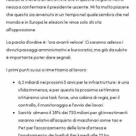
riesca a confermare il presidente uscente. Mi fa molto piacere
che questo sia avvenuto in un tempo nel quale sembra che nel
mondo e in Europa le elezioni le vince solo chi sta
all’opposizione.
La parola d’ordine è: ‘ora avanti veloce’. Ci saranno adesso i
dovuti passaggi amministrativi e burocratici, ma già da subito
è importante poter dare segnali.
I primi punti su cui ci rimettiamo al lavoro:
6,1 miliardi nei prossimi 5 anni per le infrastrutture: è una
sfida immensa, e per questo la prossima settimana
istituiremo una task force, una cabina di regia, per il
controllo, il monitoraggio e l’avvio dei lavori.
Sanità: almeno il 18% dei 720 milioni per gli investimenti
saranno relativi all’acquisto di macchinari come tac e
Pet per l’accorciamento delle liste d’attesa e
l’innalzamento dei livelli di Per lunedì alle 12 ho