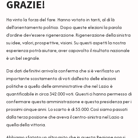
GRAZIE!
Ha vinto la forza del fare. Hanno votato in tanti, al di là
dell’orientamento politico. Dopo queste elezioni la parola
d’ordine dev’essere rigenerazione. Rigenerazione della sinistra
su idee, valori, prospettive, visioni. Su questi aspetti la nostra
esperienza potrà aiutare, aver capovolto il risultato nazionale
è un bel segnale.
Dai dati definitivi arriva la conferma che si è verificato un
importante scostamento di voti dall’esito delle elezioni
politiche a quello delle amministrative che nel Lazio è
quantificabile in circa 342.000 voti. Questi ci hanno permesso di
confermare questa amministrazione e questa presidenza per i
prossimi cinque anni. Lo scarto è di 55.000. Così siamo passati
dalla terza posizione che aveva il centro-sinistra nel Lazio a
quella della vittoria.
Abbiamo sfatato un altro mito che in questa Regione non si