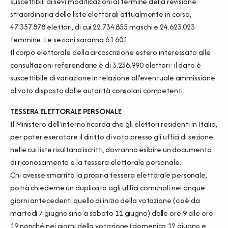
suscettibili di lievi modificazioni al termine della revisione
straordinaria delle liste elettorali attualmente in corso,
47.357.878 elettori, di cui 22.734.855 maschi e 24.623.023
femmine. Le sezioni saranno 61.601.
Il corpo elettorale della circoscrizione estero interessato alle
consultazioni referendarie è di 3.236.990 elettori: il dato è
suscettibile di variazione in relazione all’eventuale ammissione
al voto disposta dalle autorità consolari competenti.
TESSERA ELETTORALE PERSONALE
Il Ministero dell’interno ricorda che gli elettori residenti in Italia,
per poter esercitare il diritto di voto presso gli uffici di sezione
nelle cui liste risultano iscritti, dovranno esibire un documento
di riconoscimento e la tessera elettorale personale.
Chi avesse smarrito la propria tessera elettorale personale,
potrà chiederne un duplicato agli uffici comunali nei cinque
giorni antecedenti quello di inizio della votazione (cioè da
martedì 7 giugno sino a sabato 11 giugno) dalle ore 9 alle ore
19 nonché nei giorni della votazione (domenica 12 giugno e