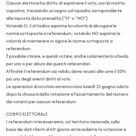
Ciascun elettore ha diritto di esprimere il voto, con la matita
copiativa, tracciando un segno sul riquadro corrispondente
alla risposta da lui prescelta [“SI” o “NO”].
Votando SI, il cittadino esprime la volontà di abrogare le
norme sottoposte a referendum; votando NO esprime la
volontà di mantenere in vigore le norme sottoposte a
referendum.
È possibile ritirare, e quindi votare, anche solamente la scheda
per uno o per alcuni dei quesiti referendari.
Affinché il referendum sia valido, deve recarsi alle urne il 50%
più uno degli aventi diritti al voto.
Le operazioni di scrutinio avranno inizio lunedì 13 giugno subito
dopo la chiusura della votazione e l’accertamento del numero
dei votanti per ciascun referendum.
CORPO ELETTORALE
I referendum interesseranno, sul territorio nazionale, sulla
base dei dati riferiti al 45º giorno antecedente la votazione e