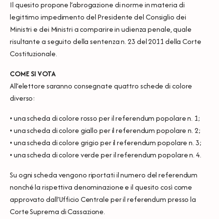
Il quesito propone l’abrogazione di norme in materia di
legittimo impedimento del Presidente del Consiglio dei
Ministri e dei Ministri a comparire in udienza penale, quale
risultante a seguito della sentenza n. 23 del 2011 della Corte
Costituzionale.
COME SI VOTA
All’elettore saranno consegnate quattro schede di colore
diverso:
• una scheda di colore rosso per il referendum popolare n. 1;
• una scheda di colore giallo per il referendum popolare n. 2;
• una scheda di colore grigio per il referendum popolare n. 3;
• una scheda di colore verde per il referendum popolare n. 4.
Su ogni scheda vengono riportati il numero del referendum
nonché la rispettiva denominazione e il quesito così come
approvato dall’Ufficio Centrale per il referendum presso la
Corte Suprema di Cassazione.