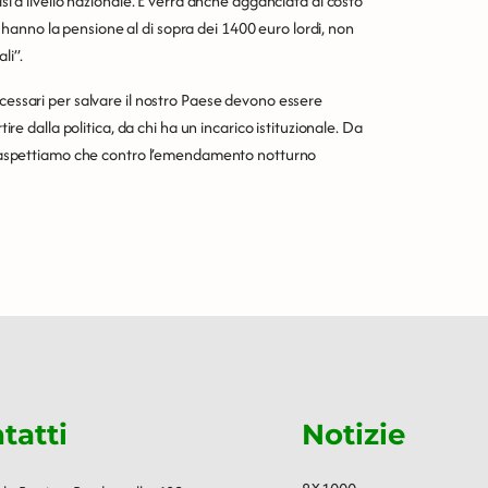
isi a livello nazionale. E verrà anche agganciata al costo
che hanno la pensione al di sopra dei 1400 euro lordi, non
li”.
ecessari per salvare il nostro Paese devono essere
tire dalla politica, da chi ha un incarico istituzionale. Da
 ci aspettiamo che contro l’emendamento notturno
tatti
Notizie