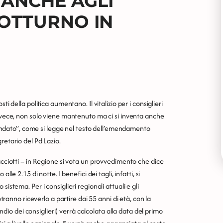
I ANCHE AGLI
NOTTURNO IN
i della politica aumentano. Il vitalizio per i consiglieri
invece, non solo viene mantenuto ma ci si inventa anche
l mandato”, come si legge nel testo dell’emendamento
retario del Pd Lazio.
acciotti – in Regione si vota un provvedimento che dice
le 2.15 di notte. I benefici dei tagli, infatti, si
istema. Per i consiglieri regionali attuali e gli
otranno riceverlo a partire dai 55 anni di età, con la
pendio dei consiglieri) verrà calcolata alla data del primo