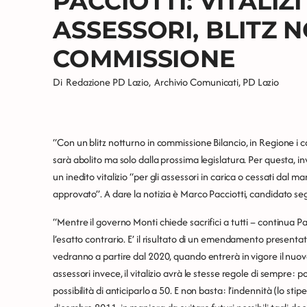
PACCIOTTI: VITALIZ
ASSESSORI, BLITZ 
COMMISSIONE
Di
Redazione PD Lazio
,
Archivio Comunicati
,
PD Lazio
“Con un blitz notturno in commissione Bilancio, in Regione i cost
sarà abolito ma solo dalla prossima legislatura. Per questa, 
un inedito vitalizio “per gli assessori in carica o cessati da
approvato”. A dare la notizia è Marco Pacciotti, candidato seg
“Mentre il governo Monti chiede sacrifici a tutti – continua P
l’esatto contrario. E’ il risultato di un emendamento presentato al
vedranno a partire dal 2020, quando entrerà in vigore il nuovo s
assessori invece, il vitalizio avrà le stesse regole di sempre: p
possibilità di anticiparlo a 50. E non basta: l’indennità (lo sti