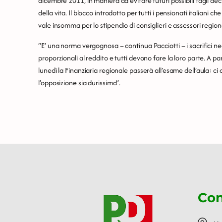
dicembre 2011, in maniera da evitare futuri possibili tagli dec
della vita. Il blocco introdotto per tutti i pensionati italiani 
vale insomma per lo stipendio di consiglieri e assessori regiona
“E’ una norma vergognosa – continua Pacciotti – i sacrifici n
proporzionali al reddito e tutti devono fare la loro parte. A par
lunedì la Finanziaria regionale passerà all’esame dell’aula:
l’opposizione sia durissima”.
Con