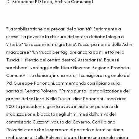
Di
Redazione PD Lazio
,
Archivio Comunicati
"La stabilizzazione dei precari della sanità? 'Seriamente a
rischio'. La paventata chiusura del centro di diabetologia a
Viterbo? 'Un accanimento gratuito'. L'accorpamento delle Asl in
macroaree? 'Un trucco per tagliare ancora posti letto nella
Tuscia'. Il silenzio del centro destra? 'Assordante'. E questi
sarebbero i vantaggi della filiera Governo-Regione-Provincia-
Comune?". Lo dichiara, in una nota, Il consigliere regionale del
Pd, Giuseppe Parroncini, commentando così il piano sulla
sanità di Renata Polverini. "Primo punto: la stabilizzazione dei
precari del settore. Nella Tuscia - dice Parroncini - sono circa
200. La precedente giunta aveva iniziato un percorso di
stabilizzazione, bloccato negli ultimi mesi dall'arrivo del
commissario Guzzanti, voluto dal Governo. Con il piano
Polverini credo che le speranze di portarlo a termine siano
molto scarse. Dalla Polverini ci aspettiamo una parola chiara,