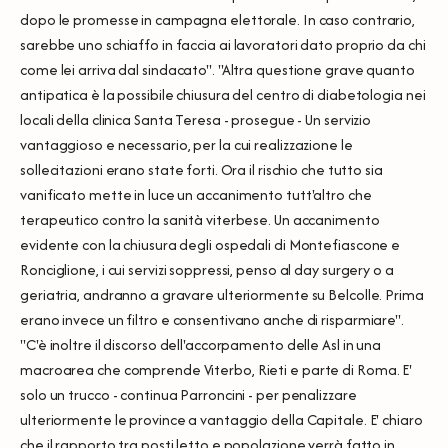
dopo le promesse in campagna elettorale. In caso contrario,
sarebbe uno schiaffo in faccia ai lavoratori dato proprio da chi
come lei arriva dal sindacato". "Altra questione grave quanto
antipatica è la possibile chiusura del centro di diabetologia nei
locali della clinica Santa Teresa - prosegue - Un servizio
vantaggioso e necessario, per la cui realizzazione le
sollecitazioni erano state forti. Ora il rischio che tutto sia
vanificato mette in luce un accanimento tutt'altro che
terapeutico contro la sanità viterbese. Un accanimento
evidente con la chiusura degli ospedali di Montefiascone e
Ronciglione, i cui servizi soppressi, penso al day surgery o a
geriatria, andranno a gravare ulteriormente su Belcolle. Prima
erano invece un filtro e consentivano anche di risparmiare".
"C'è inoltre il discorso dell'accorpamento delle Asl in una
macroarea che comprende Viterbo, Rieti e parte di Roma. E'
solo un trucco - continua Parroncini - per penalizzare
ulteriormente le province a vantaggio della Capitale. E' chiaro
che il rapporto tra posti letto e popolazione verrà fatto in