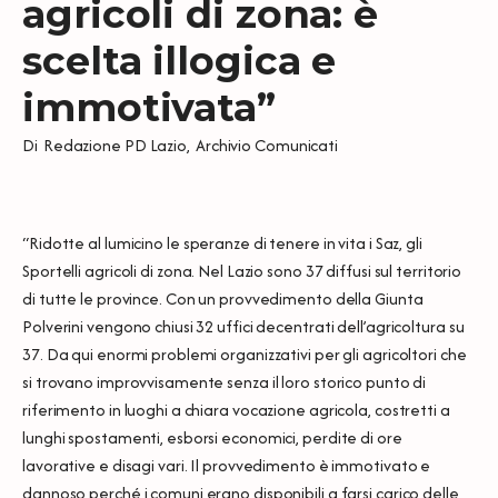
agricoli di zona: è
scelta illogica e
immotivata”
Di
Redazione PD Lazio
,
Archivio Comunicati
“Ridotte al lumicino le speranze di tenere in vita i Saz, gli
Sportelli agricoli di zona. Nel Lazio sono 37 diffusi sul territorio
di tutte le province. Con un provvedimento della Giunta
Polverini vengono chiusi 32 uffici decentrati dell’agricoltura su
37. Da qui enormi problemi organizzativi per gli agricoltori che
si trovano improvvisamente senza il loro storico punto di
riferimento in luoghi a chiara vocazione agricola, costretti a
lunghi spostamenti, esborsi economici, perdite di ore
lavorative e disagi vari. Il provvedimento è immotivato e
dannoso perché i comuni erano disponibili a farsi carico delle