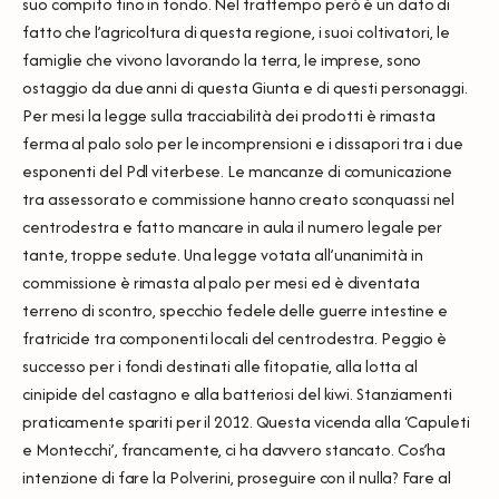
suo compito fino in fondo. Nel frattempo però è un dato di
fatto che l’agricoltura di questa regione, i suoi coltivatori, le
famiglie che vivono lavorando la terra, le imprese, sono
ostaggio da due anni di questa Giunta e di questi personaggi.
Per mesi la legge sulla tracciabilità dei prodotti è rimasta
ferma al palo solo per le incomprensioni e i dissapori tra i due
esponenti del Pdl viterbese. Le mancanze di comunicazione
tra assessorato e commissione hanno creato sconquassi nel
centrodestra e fatto mancare in aula il numero legale per
tante, troppe sedute. Una legge votata all’unanimità in
commissione è rimasta al palo per mesi ed è diventata
terreno di scontro, specchio fedele delle guerre intestine e
fratricide tra componenti locali del centrodestra. Peggio è
successo per i fondi destinati alle fitopatie, alla lotta al
cinipide del castagno e alla batteriosi del kiwi. Stanziamenti
praticamente spariti per il 2012. Questa vicenda alla ‘Capuleti
e Montecchi’, francamente, ci ha davvero stancato. Cos’ha
intenzione di fare la Polverini, proseguire con il nulla? Fare al