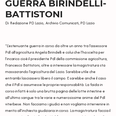
GUERRA BIRINDELLI-
BATTISTONI
Di
Redazione PD Lazio
,
Archivio Comunicati
,
PD Lazio
“L’estenuante guerra in corso da oltre un anno tra l’assessore
Pdl all’agricoltura Angela Birindelli e colui che l’ha scelta per
l’incarico cioè il presidente Pdl della commissione agricoltura,
Francesco Battistoni, oltre a interessare la magistratura sta
massacrando l’agricoltura del Lazio. Sarebbe utile che
entrambi lasciassero libero il campo. E sarebbe anche il caso
che il Pdl si assumesse le proprie responsabilità. La faida in
corso infatti è solo una brutta pagina delle lotte intestine e
all’ultimo sangue tra le varie e numerosissime anime del Pdl
viterbese. Non facciamo i giudici e non vogliamo intervenire in
merito all’inchiesta giudiziaria in corso. La magistratura faccia il