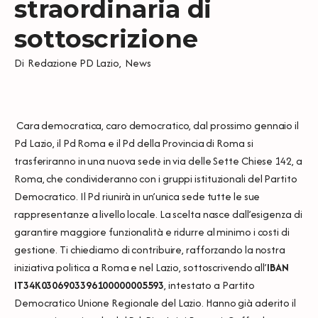
straordinaria di
sottoscrizione
Di
Redazione PD Lazio
,
News
Cara democratica, caro democratico, dal prossimo gennaio il
Pd Lazio, il Pd Roma e il Pd della Provincia di Roma si
trasferiranno in una nuova sede in via delle Sette Chiese 142, a
Roma, che condivideranno con i gruppi istituzionali del Partito
Democratico. Il Pd riunirà in un’unica sede tutte le sue
rappresentanze a livello locale. La scelta nasce dall’esigenza di
garantire maggiore funzionalità e ridurre al minimo i costi di
gestione. Ti chiediamo di contribuire, rafforzando la nostra
iniziativa politica a Roma e nel Lazio, sottoscrivendo all’
IBAN
IT34K0306903396100000005593
, intestato a Partito
Democratico Unione Regionale del Lazio. Hanno già aderito il