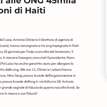
i alle ONG 45mila
ni di Haiti
Lazio, Antonio Olivieri e il direttore di agenzia di
d Lazio), hanno consegnato a tre ong impegnate in Haiti
so 18 gennaio per l’isola sconvolta dal terremoto. Il
 A ricevere l’assegno sono stati il presidente, Mons.
il Pd Lazio ha anche garantito aiuto per allargare la
to dalla ong. Alle ore 11, Olivieri e Larboni hanno
os, Nino Sergi, presso la sede dell’organizzazione in
e, presso la sede dell’ong in via Volturno 58. Antonio
 grande segnale di fiducia da questa raccolta fondi. Se
no in massa e con fiducia”.