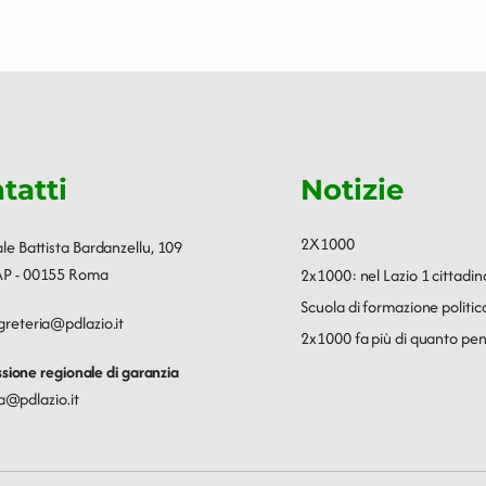
tatti
Notizie
2X1000
ale Battista Bardanzellu, 109
P - 00155 Roma
2x1000: nel Lazio 1 cittadin
Scuola di formazione polit
greteria@pdlazio.it
2x1000 fa più di quanto pen
ione regionale di garanzia
a@pdlazio.it