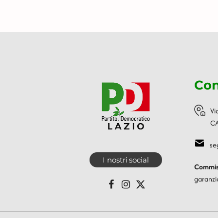
Con
Vi
CA
se
I nostri social
Commiss
garanzi