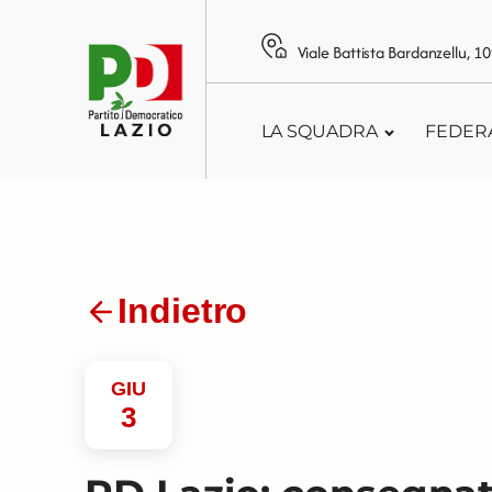
Viale Battista Bardanzellu, 
LA SQUADRA
FEDER
Indietro
GIU
3