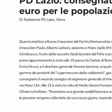
PD Lazio: consegnat
euro per le popolazio
Di
Redazione PD Lazio
,
News
Questa mattina a Roma il tesoriere del Partito Democratico del 
Intesa-San Paolo, Alberto Larboni, assieme a Mario Ajello (P
45mila euro, frutto della raccolta fondi lanciata dal Pd lo scor
primo appuntamento è stato alle 10 presso la Caritas di Roma.
Enrico Feroci, e il direttore generale Simone Iannone, ai quali 
gamma dei prodotti del “supermercato della solidarietà”, gesti
consegnato il secondo assegno al segretario generale di Inters
via Nizza 154. Alle 12 è stata la volta di Medici Senza Frontier
Olivieri sottolinea: “Ricaviamo una grande soddisfazione e un
le persone vengono sollecitate da una causa giusta, rispondo