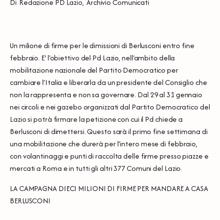
Di
Redazione PD Lazio
,
Archivio Comunicati
Un milione di firme per le dimissioni di Berlusconi entro fine
febbraio. E' l'obiettivo del Pd Lazio, nell'ambito della
mobilitazione nazionale del Partito Democratico per
cambiare l’Italia e liberarla da un presidente del Consiglio che
non la rappresenta e non sa governare. Dal 29 al 31 gennaio
nei circoli e nei gazebo organizzati dal Partito Democratico del
Lazio si potrà firmare la petizione con cui il Pd chiede a
Berlusconi di dimettersi. Questo sarà il primo fine settimana di
una mobilitazione che durerà per l’intero mese di febbraio,
con volantinaggi e punti di raccolta delle firme presso piazze e
mercati a Roma e in tutti gli altri 377 Comuni del Lazio.
LA CAMPAGNA DIECI MILIONI DI FIRME PER MANDARE A CASA
BERLUSCONI