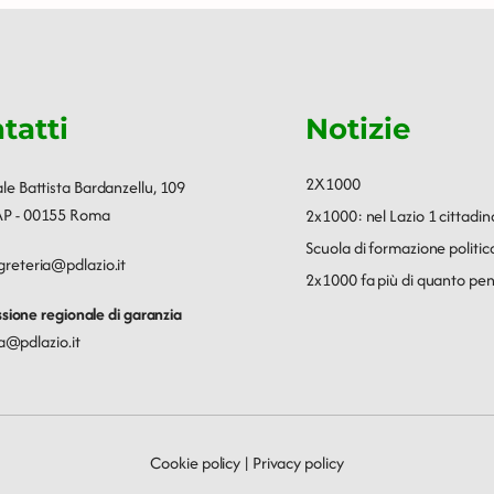
tatti
Notizie
2X1000
ale Battista Bardanzellu, 109
P - 00155 Roma
2x1000: nel Lazio 1 cittadin
Scuola di formazione polit
greteria@pdlazio.it
2x1000 fa più di quanto pen
ione regionale di garanzia
a@pdlazio.it
Cookie policy
|
Privacy policy