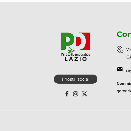
Con
Vi
CA
se
I nostri social
Commiss
garanzi