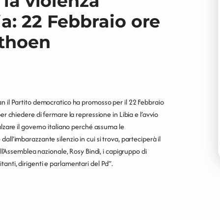
 la violenza
a: 22 Febbraio ore
nthoen
n il Partito democratico ha promosso per il 22 Febbraio
er chiedere di fermare la repressione in Libia e l’avvio
alzare il governo italiano perché assuma le
ll’imbarazzante silenzio in cui si trova, parteciperà il
ell'Assemblea nazionale, Rosy Bindi, i capigruppo di
anti, dirigenti e parlamentari del Pd”.