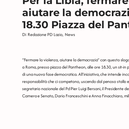
Per la Libia, fermare
aiutare la democrazi
18.30 Piazza del Pa
Di
Redazione PD Lazio
,
News
“Fermare la violenza, aiutare la democrazia” con questo sloga
a Roma, presso piazza del Pantheon, alle ore 18.30, un sit-in p
di una nuova fase democratica. All’iniziativa, che intende inc
responsabilità che ci competono, uscendo dal penoso stallo e da
segretario nazionale del Pd Pier Luigi Bersani, il Presidente d
Camera e Senato, Dario Franceschini e Anna Finocchiaro, milit