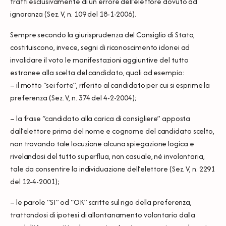
tratti esclusivamente di un errore dell’elettore dovuto ad
ignoranza (Sez. V, n. 109 del 18-1-2006).
Sempre secondo la giurisprudenza del Consiglio di Stato,
costituiscono, invece, segni di riconoscimento idonei ad
invalidare il voto le manifestazioni aggiuntive del tutto
estranee alla scelta del candidato, quali ad esempio:
– il motto “sei forte”, riferito al candidato per cui si esprime la
preferenza (Sez. V, n. 374 del 4-2-2004);
– la frase “candidato alla carica di consigliere” apposta
dall’elettore prima del nome e cognome del candidato scelto,
non trovando tale locuzione alcuna spiegazione logica e
rivelandosi del tutto superflua, non casuale, né involontaria,
tale da consentire la individuazione dell’elettore (Sez. V, n. 2291
del 12-4-2001);
– le parole “SI” od “OK” scritte sul rigo della preferenza,
trattandosi di ipotesi di allontanamento volontario dalla