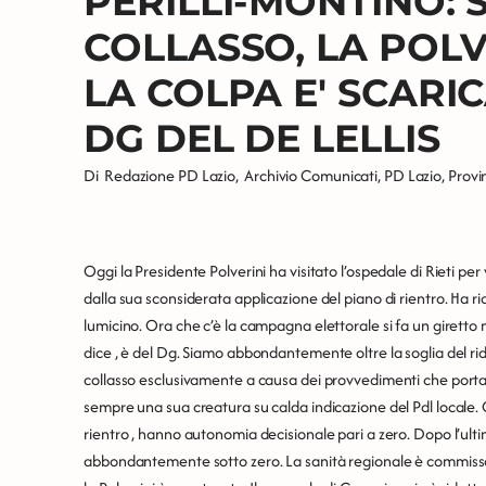
PERILLI-MONTINO: S
COLLASSO, LA POLV
LA COLPA E' SCARI
DG DEL DE LELLIS
Di
Redazione PD Lazio
,
Archivio Comunicati
,
PD Lazio
,
Provin
Oggi la Presidente Polverini ha visitato l’ospedale di Rieti per 
dalla sua sconsiderata applicazione del piano di rientro. Ha rid
lumicino. Ora che c’è la campagna elettorale si fa un giretto m
dice , è del Dg. Siamo abbondantemente oltre la soglia del ridic
collasso esclusivamente a causa dei provvedimenti che portano
sempre una sua creatura su calda indicazione del Pdl locale. O
rientro , hanno autonomia decisionale pari a zero. Dopo l’ulti
abbondantemente sotto zero. La sanità regionale è commissa