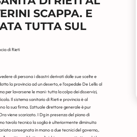
ANITA DI RIETI AL
ERINI SCAPPA. E
CATA TUTTA SUL
cia di Rieti
vedere di persona i disastri derivati dalle sue scelte e
otto la provincia ad un deserto, e l’ospedale De Lellis al
a per lavarsene le mani: tutta la colpa dei disservizi,
olo. Il sistema sanitario di Rieti e provincia è al
 la sua firma. L’attuale direttore generale è pur
ra viene scaricato. I Dg in presenza del piano di
mo tavolo tecnico la soglia è ulteriormente diminuita
riata consegnata in mano a due tecnici del governo,.