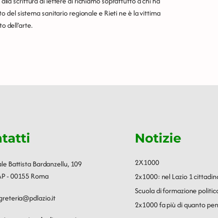
alla scrittura di lettere di richiamo soprattutto a chi ha
nto del sistema sanitario regionale e Rieti ne è la vittima
o dell’arte.
tatti
Notizie
2X1000
ale Battista Bardanzellu, 109
P - 00155 Roma
2x1000: nel Lazio 1 cittadin
Scuola di formazione polit
greteria@pdlazio.it
2x1000 fa più di quanto pen