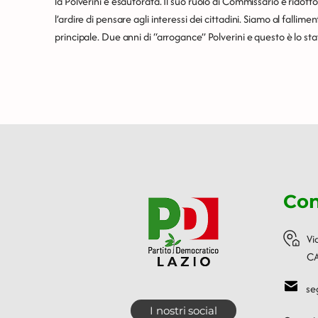
la Polverini è esautorata. Il suo ruolo di Commissario è ridotto 
l’ardire di pensare agli interessi dei cittadini. Siamo al fallime
principale. Due anni di “arrogance” Polverini e questo è lo stat
Con
Vi
CA
se
I nostri social