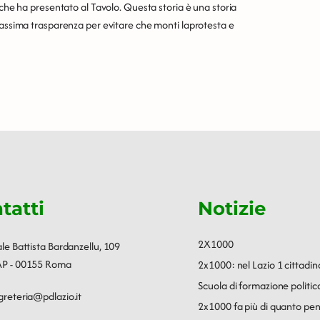
 che ha presentato al Tavolo. Questa storia è una storia
massima trasparenza per evitare che monti laprotesta e
tatti
Notizie
2X1000
ale Battista Bardanzellu, 109
P - 00155 Roma
2x1000: nel Lazio 1 cittadin
Scuola di formazione polit
greteria@pdlazio.it
2x1000 fa più di quanto pen