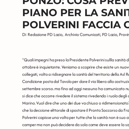
PONZO: COSA PREV
PIANO PER LA SANIT
POLVERINI FACCIA 
Di
Redazione PD Lazio
,
Archivio Comunicati
,
PD Lazio
,
Provi
"Quali impegni ha preso la Presidente Polverini sullla sanità 
ottobre è inquietante. Veniamo a scoprire che esiste un nuovo
collegati, volto a ridisegnare la sanità del territorio della As
Condizione posta dal Tavolo per dare il via libera alla costruz
settembre scorso. ma fino ad oggi nessuno ha comunicato null
si dice che occorre rivedere il sistema rivedendo i ruolo degl
Marino. Vuol dire che uno dei due va chiuso o ridimensionato?
che la decsione elttorale di spostare il Pronto Soccorso da Fra
Polverini capisse una volta per tutte che la sanità non è suo 
camper ma non può decidere da sola come deve essere la sa