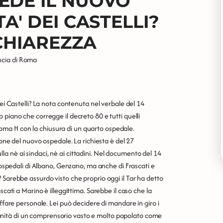
EDE IL NUOVO
A' DEI CASTELLI?
CHIAREZZA
ncia di Roma
dei Castelli? La nota contenuta nel verbale del 14
 piano che corregge il decreto 80 e tutti quelli
l Roma H con la chiusura di un quarto ospedale.
ione del nuovo ospedale. La richiesta è del 27
a nè ai sindaci, nè ai cittadini. Nel documento del 14
i ospedali di Albano, Genzano, ma anche di Frascati e
 Sarebbe assurdo visto che proprio oggi il Tar ha detto
scati a Marino è illeggittima. Sarebbe il caso che la
affare personale. Lei può decidere di mandare in giro i
nità di un comprensorio vasto e molto popolato come