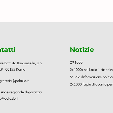
tatti
Notizie
2X1000
ale Battista Bardanzellu, 109
P - 00155 Roma
2x1000: nel Lazio 1 cittadin
Scuola di formazione polit
greteria@pdlazio.it
2x1000 fa più di quanto pen
ione regionale di garanzia
a@pdlazio.it