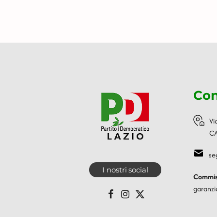
Con
Vi
CA
se
I nostri social
Commiss
garanzi