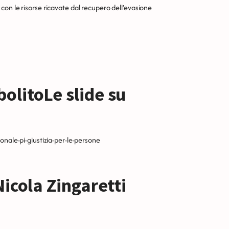
on le risorse ricavate dal recupero dell’evasione
Le slide su
onale-pi-giustizia-per-le-persone
icola Zingaretti