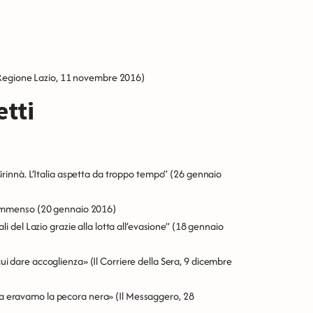
egione Lazio, 11 novembre 2016)
etti
Cirinnà. L’Italia aspetta da troppo tempo”
(26 gennaio
e immenso
(20 gennaio 2016)
li del Lazio grazie alla lotta all’evasione”
(18 gennaio
cui dare accoglienza»
(Il Corriere della Sera, 9 dicembre
ma eravamo la pecora nera»
(Il Messaggero, 28