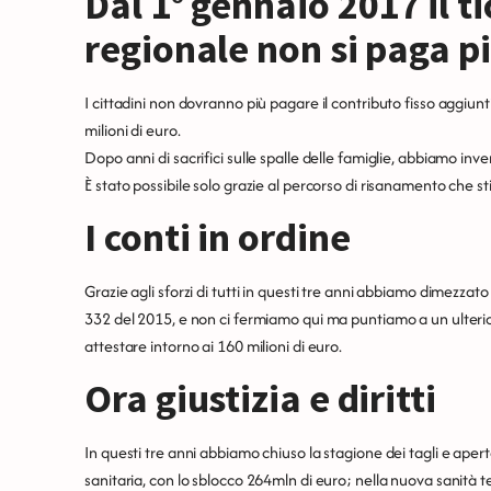
Dal 1° gennaio 2017 il t
regionale non si paga p
I cittadini non dovranno più pagare il contributo fisso aggiun
milioni di euro.
Dopo anni di sacrifici sulle spalle delle famiglie, abbiamo inver
È stato possibile solo grazie al percorso di risanamento che 
I conti in ordine
Grazie agli sforzi di tutti in questi tre anni abbiamo dimezzato
332 del 2015, e non ci fermiamo qui ma puntiamo a un ulter
attestare intorno ai 160 milioni di euro.
Ora giustizia e diritti
In questi tre anni abbiamo chiuso la stagione dei tagli e aperto 
sanitaria, con lo sblocco 264mln di euro; nella nuova sanità t