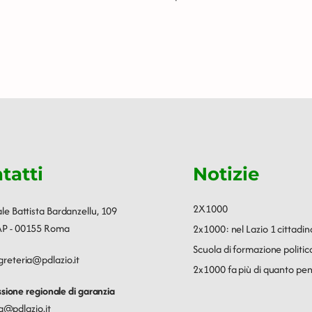
tatti
Notizie
2X1000
ale Battista Bardanzellu, 109
P - 00155 Roma
2x1000: nel Lazio 1 cittadin
Scuola di formazione polit
greteria@pdlazio.it
2x1000 fa più di quanto pen
ione regionale di garanzia
a@pdlazio.it