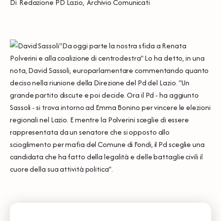
Di
Redazione PD Lazio
,
Archivio Comunicati
"Da oggi parte la nostra sfida a Renata
Polverini e alla coalizione di centrodestra" Lo ha detto, in una
nota, David Sassoli, europarlamentare commentando quanto
deciso nella riunione della Direzione del Pd del Lazio. "Un
grande partito discute e poi decide. Ora il Pd - ha aggiunto
Sassoli - si trova intorno ad Emma Bonino per vincere le elezioni
regionali nel Lazio. E mentre la Polverini sceglie di essere
rappresentata da un senatore che si opposto allo
scioglimento per mafia del Comune di Fondi, il Pd sceglie una
candidata che ha fatto della legalità e delle battaglie civili il
cuore della sua attività politica".