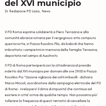
del XVI municipio
Di
Redazione PD Lazio
,
News
Il PD Roma esprime solidarietà a Piero Terracina e alla
comunità ebraica romana per il vergognoso atto compiuto
questa notte, in Piazza Rosolino Pilo, da balordi che hanno
imbrattato i sampietrini in memoria della famiglia Terracina,
deportata nel campo di Auschwitz.
Il PD di Roma parteciperà con la cittadinanza al presidio
indetto dal XVI municipio per domani alle ore 19.00 in Piazza
Rosolino Pio."L'azione vigliacca dei soliti imbecilli - dichiara
Marco Miccoli, coordinatore della campagna elettorale del PD
di Roma - rivela pero' il clima di impunita' che continua ad
esistere in citta' ormai da qualche tempo. Non possiamo più'
tollerare la frequenza di questi tentativi di cancellare la