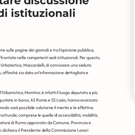
rtare discussione
i istituzionali
e sulle pagine dei giornali e tra l’opinione pubblica,
rontata nelle competenti sedi istituzionali. Per questo,
 Urbanistica, Moscardelli, di convocare una seduta
, affinché sia data un’informazione dettagliata e
’Urbanistica, Montino, è infatti il luogo deputato e più
e quotate in borsa, AS Roma e SS Lazio, hanno avanzato
do sarà possibile valutarne il merito e le effettive
trutturale, comprese le quelle di accessibilità, mobilità,
olatore di Roma approvato da Comune, Provincia e
o dichiara il Presidente della Commissione Lavori