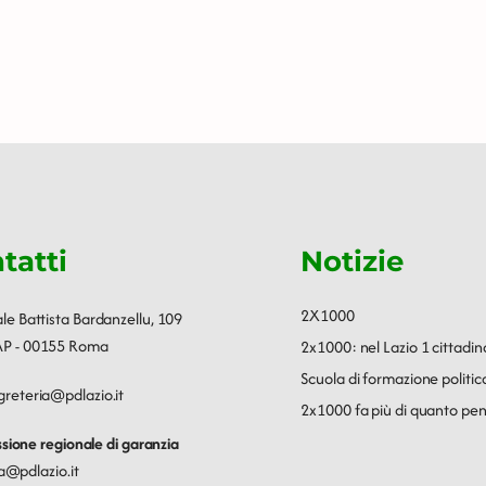
tatti
Notizie
2X1000
ale Battista Bardanzellu, 109
P - 00155 Roma
2x1000: nel Lazio 1 cittadin
Scuola di formazione polit
greteria@pdlazio.it
2x1000 fa più di quanto pen
ione regionale di garanzia
a@pdlazio.it