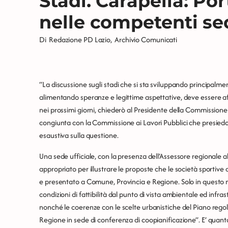
Stadi. Carapella: Po
nelle competenti sed
Di
Redazione PD Lazio
,
Archivio Comunicati
“La discussione sugli stadi che si sta sviluppando principalment
alimentando speranze e legittime aspettative, deve essere aff
nei prossimi giorni, chiederò al Presidente della Commissione
congiunta con la Commissione ai Lavori Pubblici che presiedo
esaustiva sulla questione.
Una sede ufficiale, con la presenza dell’Assessore regionale all
appropriato per illustrare le proposte che le società sportiv
e presentato a Comune, Provincia e Regione. Solo in questo mo
condizioni di fattibilità dal punto di vista ambientale ed infras
nonché le coerenze con le scelte urbanistiche del Piano reg
Regione in sede di conferenza di coopianificazione”. E’ quant