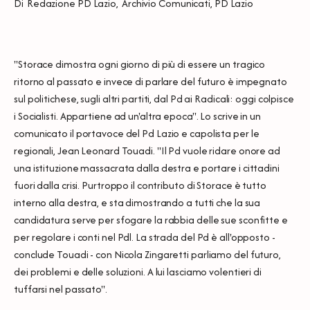
Di
Redazione PD Lazio
,
Archivio Comunicati
,
PD Lazio
"Storace dimostra ogni giorno di più di essere un tragico
ritorno al passato e invece di parlare del futuro è impegnato
sul politichese, sugli altri partiti, dal Pd ai Radicali: oggi colpisce
i Socialisti. Appartiene ad un'altra epoca". Lo scrive in un
comunicato il portavoce del Pd Lazio e capolista per le
regionali, Jean Leonard Touadi. "Il Pd vuole ridare onore ad
una istituzione massacrata dalla destra e portare i cittadini
fuori dalla crisi. Purtroppo il contributo di Storace è tutto
interno alla destra, e sta dimostrando a tutti che la sua
candidatura serve per sfogare la rabbia delle sue sconfitte e
per regolare i conti nel Pdl. La strada del Pd è all'opposto -
conclude Touadi - con Nicola Zingaretti parliamo del futuro,
dei problemi e delle soluzioni. A lui lasciamo volentieri di
tuffarsi nel passato".