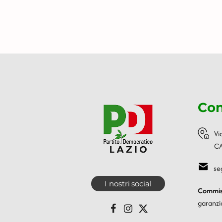
Con
Vi
CA
se
I nostri social
Commiss
garanzi