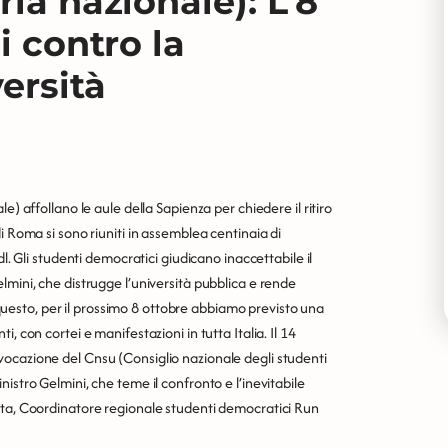
ria nazionale): L'8
i contro la
ersità
e) affollano le aule della Sapienza per chiedere il ritiro
i Roma si sono riuniti in assemblea centinaia di
l. Gli studenti democratici giudicano inaccettabile il
lmini, che distrugge l’università pubblica e rende
r questo, per il prossimo 8 ottobre abbiamo previsto una
, con cortei e manifestazioni in tutta Italia. Il 14
ocazione del Cnsu (Consiglio nazionale degli studenti
istro Gelmini, che teme il confronto e l’inevitabile
tta, Coordinatore regionale studenti democratici Run