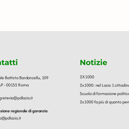
tatti
Notizie
2X1000
ale Battista Bardanzellu, 109
P - 00155 Roma
2x1000: nel Lazio 1 cittadin
Scuola di formazione polit
greteria@pdlazio.it
2x1000 fa più di quanto pen
ione regionale di garanzia
a@pdlazio.it