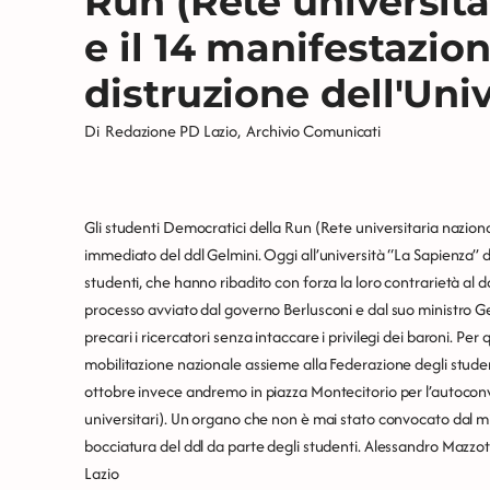
Run (Rete universita
e il 14 manifestazion
distruzione dell'Univ
Di
Redazione PD Lazio
,
Archivio Comunicati
Gli studenti Democratici della Run (Rete universitaria nazional
immediato del ddl Gelmini. Oggi all’università “La Sapienza” d
studenti, che hanno ribadito con forza la loro contrarietà al dd
processo avviato dal governo Berlusconi e dal suo ministro Ge
precari i ricercatori senza intaccare i privilegi dei baroni. Pe
mobilitazione nazionale assieme alla Federazione degli studenti
ottobre invece andremo in piazza Montecitorio per l’autoconv
universitari). Un organo che non è mai stato convocato dal min
bocciatura del ddl da parte degli studenti. Alessandro Mazzo
Lazio