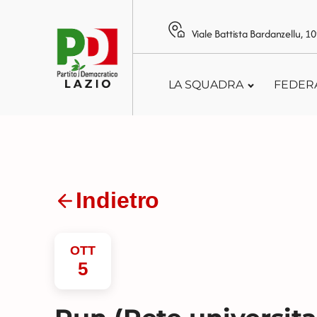
Viale Battista Bardanzellu, 
LA SQUADRA
FEDER
Indietro
OTT
5