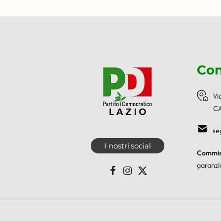
Con
Vi
CA
se
I nostri social
Commiss
garanzi