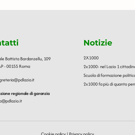
tatti
Notizie
2X1000
ale Battista Bardanzellu, 109
P - 00155 Roma
2x1000: nel Lazio 1 cittadin
Scuola di formazione polit
greteria@pdlazio.it
2x1000 fa più di quanto pen
ione regionale di garanzia
a@pdlazio.it
Cookie policy
|
Privacy policy