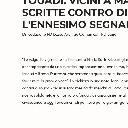
TOUADI: VICINI A M
SCRITTE CONTRO DI
L'ENNESIMO SEGNA
Di
Redazione PD Lazio
,
Archivio Comunicati
,
PD Lazio
“Le volgari e vigliacche scritte contro Mario Bottazzi, partigia
accompagnate da una svastica, rappresentano l’ennesimo, in
fascisti a Roma. Estremisti che sembrano quasi sentirsi intocc
far sentire la propria voce”. Lo dichiara in una nota Jean Leon
continua Touadi - già insultato mesi fa da membri di Lotta S
nostra solidarietà e la nostra profonda vicinanza, assieme al 
civico, ancora oggi fondamentali per noi e per le giovani gene