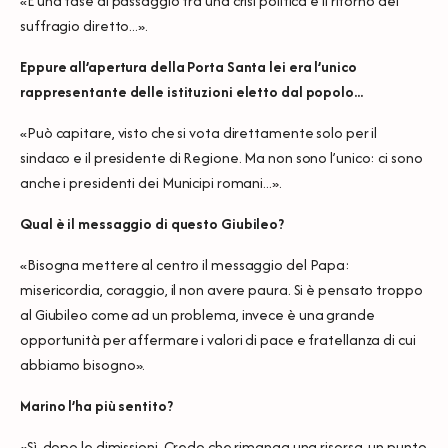
«È una fase di passaggio tra una crisi politica e il ritorno del
suffragio diretto...».
Eppure all’apertura della Porta Santa lei era l’unico
rappresentante delle istituzioni eletto dal popolo...
«Può capitare, visto che si vota direttamente solo per il
sindaco e il presidente di Regione. Ma non sono l’unico: ci sono
anche i presidenti dei Municipi romani...».
Qual è il messaggio di questo Giubileo?
«Bisogna mettere al centro il messaggio del Papa:
misericordia, coraggio, il non avere paura. Si è pensato troppo
al Giubileo come ad un problema, invece è una grande
opportunità per affermare i valori di pace e fratellanza di cui
abbiamo bisogno».
Marino l’ha più sentito?
«Sì, dopo le dimissioni. Credo che rimanga una risorsa, un punto