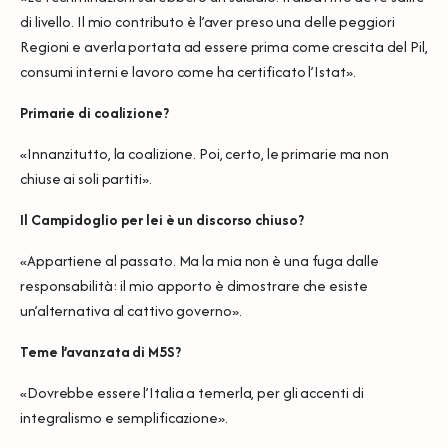
di livello. Il mio contributo è l’aver preso una delle peggiori
Regioni
e averla portata ad essere prima come crescita del Pil
,
consumi interni e lavoro come ha certificato l’Istat».
Primarie di coalizione?
«Innanzitutto, la coalizione. Poi, certo, le primarie ma non
chiuse ai soli partiti».
Il Campidoglio per lei è un discorso chiuso?
«Appartiene al passato. Ma la mia non è una fuga dalle
responsabilità: il mio apporto è dimostrare che esiste
un’alternativa al cattivo governo».
Teme l’avanzata di M5S?
«Dovrebbe essere l’Italia a temerla, per gli accenti di
integralismo e semplificazione».