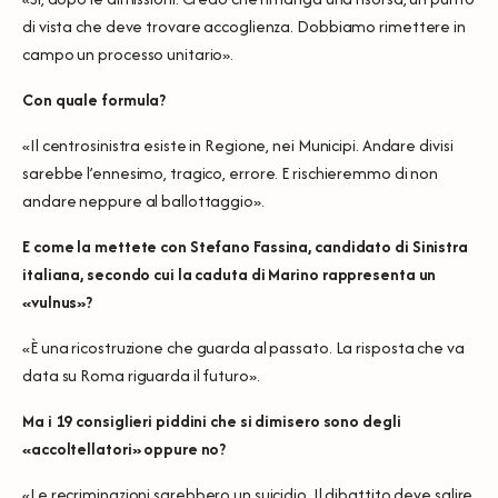
di vista che deve trovare accoglienza. Dobbiamo rimettere in
campo un processo unitario».
Con quale formula?
«Il centrosinistra esiste in Regione, nei Municipi. Andare divisi
sarebbe l’ennesimo, tragico, errore. E rischieremmo di non
andare neppure al ballottaggio».
E come la mettete con Stefano Fassina, candidato di Sinistra
italiana, secondo cui la caduta di Marino rappresenta un
«vulnus»?
«È una ricostruzione che guarda al passato. La risposta che va
data su Roma riguarda il futuro».
Ma i 19 consiglieri piddini che si dimisero sono degli
«accoltellatori» oppure no?
«Le recriminazioni sarebbero un suicidio. Il dibattito deve salire