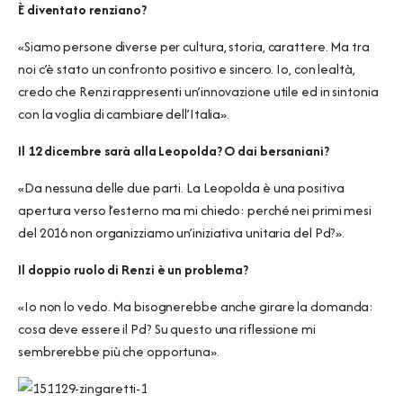
È diventato renziano?
«Siamo persone diverse per cultura, storia, carattere. Ma tra
noi c’è stato un confronto positivo e sincero. Io, con lealtà,
credo che Renzi rappresenti un’innovazione utile ed in sintonia
con la voglia di cambiare dell’Italia».
Il 12 dicembre sarà alla Leopolda? O dai bersaniani?
«Da nessuna delle due parti. La Leopolda è una positiva
apertura verso l’esterno ma mi chiedo: perché nei primi mesi
del 2016 non organizziamo un’iniziativa unitaria del Pd?».
Il doppio ruolo di Renzi è un problema?
«Io non lo vedo. Ma bisognerebbe anche girare la domanda:
cosa deve essere il Pd? Su questo una riflessione mi
sembrerebbe più che opportuna».