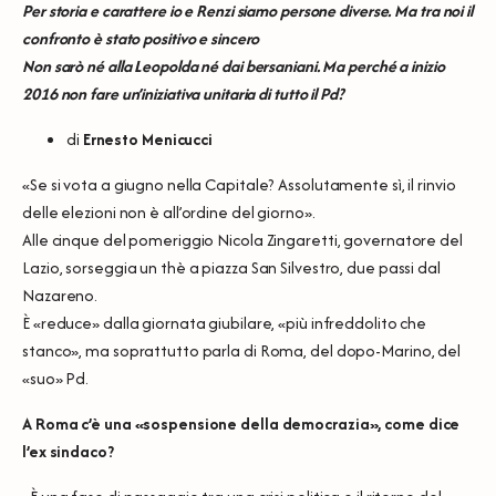
Per storia e carattere io e Renzi siamo persone diverse. Ma tra noi il
confronto è stato positivo e sincero
Non sarò né alla Leopolda né dai bersaniani. Ma perché a inizio
2016 non fare un’iniziativa unitaria di tutto il Pd?
di
Ernesto Menicucci
«Se si vota a giugno nella Capitale? Assolutamente sì, il rinvio
delle elezioni non è all’ordine del giorno».
Alle cinque del pomeriggio Nicola Zingaretti, governatore del
Lazio, sorseggia un thè a piazza San Silvestro, due passi dal
Nazareno.
È «reduce» dalla giornata giubilare, «più infreddolito che
stanco», ma soprattutto parla di Roma, del dopo-Marino, del
«suo» Pd.
A Roma c’è una «sospensione della democrazia», come dice
l’ex sindaco?